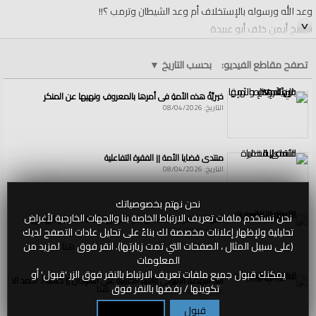
وعد الله ورسوله بالإستخلاف أم وعد الشيطان وترمب ؟!!
الشيخ أيمن خلف أبو عبيدة
الفئات:
الولايات والمناطق
تصفح مقاطع الفيديو:
بحسب التاريخ
▼
الولايات والمناطق
»
الأرض المباركة فلسطين
قنوات:
خيريَّةُ هذه الأمةِ في أمرِها بالمعروفِ ونهيِها عن المنكرِ
الولايات والمناطق
التاريخ: 08/04/2026
العلامات:
بسم
|
الله
|
طغيان
|
ظلم
|
دعوة
|
دعاية
|
ماراثون
|
سلطة
|
دولة
|
دين
|
سوريا
|
تركيا
|
الاردن
|
مصر
|
السعودية
|
امارات
|
قطر
|
لبنان
|
عدل
|
حكم
|
حاكم
|
يحكم
|
ضلال
|
نضال
|
شيعة
|
دروز
|
علوية
|
طوائف
|
القدس
|
قدس
|
رام
|
الله
|
الجزيرة
|
حزب
|
الخليل
|
بيت
|
لحم
|
أريحا
|
فلسطين
|
غزة
منتدى قضايا الأمة || الفقرة التفاعلية
التاريخ: 08/04/2026
نحن نهتم بخصوصياتك
نحن نستخدم ملفات تعريف الارتباط الخاصة بنا والجهات الخارجية لأغراض
القواعد الشرعية للتعامل مع الأنهار || كلمة أ. حسين الهادي
تحليلية ولإظهار إعلانات مخصصة لك بناءً على تحليل عادات التصفح لديك
التاريخ: 08/04/2026
(على سبيل المثال ، الصفحات التي تمت زيارتها). انقر فوق
هنا
لمزيد من
المعلومات
يمكنك قبول جميع ملفات تعريف الارتباط بالنقر فوق الزر 'قبول' أو
سد النهضة الاثيوبي وآثاره الكارثية على السودان || كلمة أ. أحمد الخطي
تكوينها / رفضها بالنقر فوق
هنا
التاريخ: 08/04/2026
قبول
تكوين / رفض