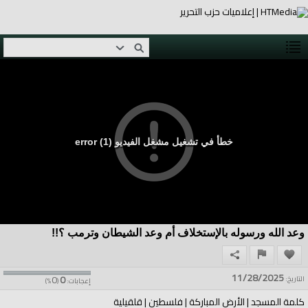
خطأ في تشغيل مشغل الفيديو (1) error
وعد الله ورسوله بالإستخلاف أم وعد الشيطان وترمب ؟!!
11/28/2025
0
0
التاريخ:
إعجابات:
(
%)
كلمة المسجد | الأرض المباركة | فلسطين | قلقيلية