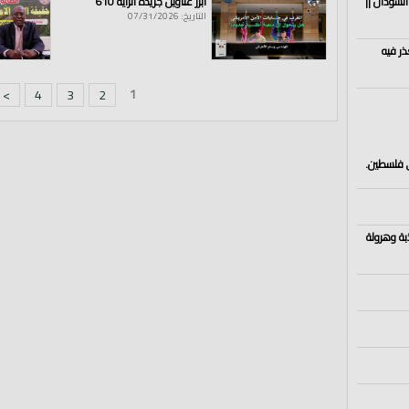
السودان ||
أبرز عناوين جريدة الراية 610
التاريخ: 07/31/2026
ذر فيه
1
>
4
3
2
ي فلسطين.
بة وهرولة