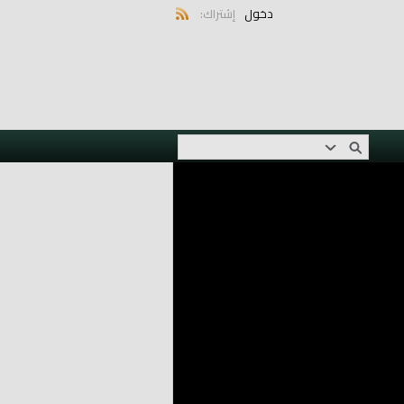
دخول
إشتراك: