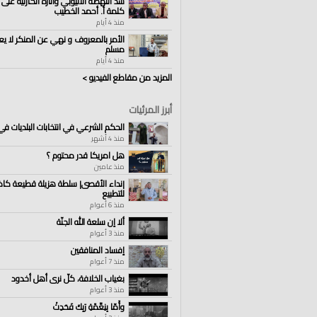
سد النهضة الاثيوبي وآثاره الكارثية على 
كلمة أ. أحمد الخطيب
منذ 4 أيام
الأمر بالمعروف و نهي عن المنكر لا يع
مسلم
منذ 4 أيام
المزيد من مقاطع الفيديو >
أبرز المرئيات
الحكم الشرعي في انتخابات البلديات ف
منذ 4 أشهر
هل امريكا قدر محتوم ؟
منذ عامين
|نداء الأقصى| سلطة هزيلة قطيعة كاذ
للتطبيع
منذ 6 أعوام
ألا إن سلعة الله الجنّة
منذ 3 أعوام
إفساد المنافقين
منذ 7 أعوام
بغياب الخلافة، كلّ نرى أهل أخدود
منذ 3 أعوام
وأَمّا بِنِعِّمًةِ رَبِكَ فَحَدِثْ