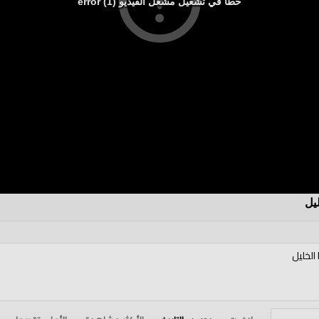
خطأ في تشغيل مشغل الفيديو (1) error
يل
الخليل