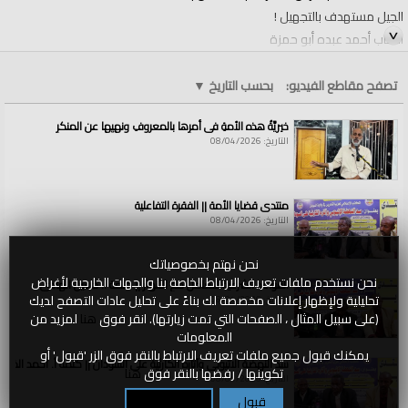
الجيل مستهدف بالتجهيل !
الشاب أحمد عبده أبو حمزة
الفئات:
الولايات والمناطق
تصفح مقاطع الفيديو:
بحسب التاريخ
▼
الولايات والمناطق
»
الأرض المباركة فلسطين
قنوات:
خيريَّةُ هذه الأمةِ في أمرِها بالمعروفِ ونهيِها عن المنكرِ
الولايات والمناطق
التاريخ: 08/04/2026
العلامات:
الجيل
|
مستهدف
|
بالتجهيل
|
!
منتدى قضايا الأمة || الفقرة التفاعلية
التاريخ: 08/04/2026
نحن نهتم بخصوصياتك
نحن نستخدم ملفات تعريف الارتباط الخاصة بنا والجهات الخارجية لأغراض
القواعد الشرعية للتعامل مع الأنهار || كلمة أ. حسين الهادي
تحليلية ولإظهار إعلانات مخصصة لك بناءً على تحليل عادات التصفح لديك
التاريخ: 08/04/2026
(على سبيل المثال ، الصفحات التي تمت زيارتها). انقر فوق
هنا
لمزيد من
المعلومات
يمكنك قبول جميع ملفات تعريف الارتباط بالنقر فوق الزر 'قبول' أو
سد النهضة الاثيوبي وآثاره الكارثية على السودان || كلمة أ. أحمد الخطي
تكوينها / رفضها بالنقر فوق
هنا
التاريخ: 08/04/2026
قبول
تكوين / رفض