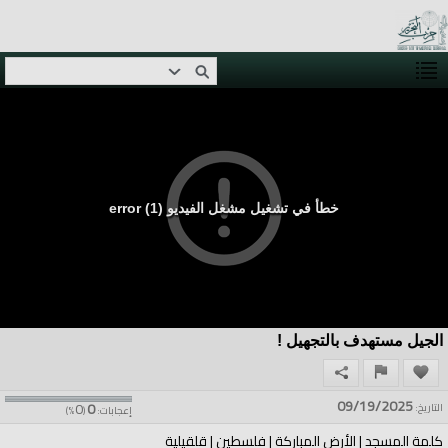
خطأ في تشغيل مشغل الفيديو (1) error
الجيل مستهدف بالتجهيل !
09/19/2025
0
0
التاريخ:
إعجابات:
(
%)
كلمة المسجد | الأرض المباركة | فلسطين | قلقيلية