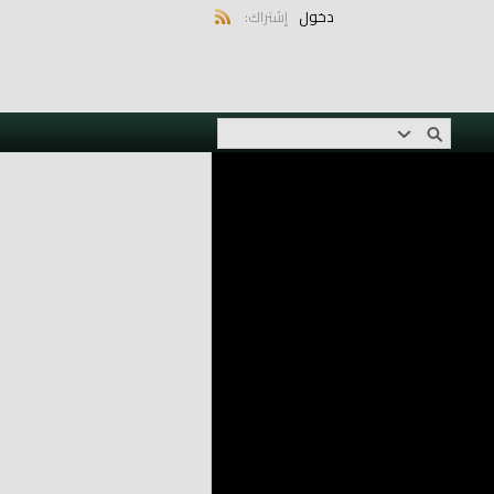
دخول
إشتراك: