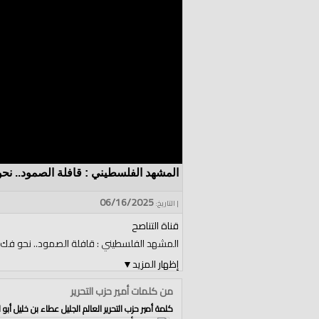
المشهد الفلسطيني : قافلة الصمود.. نح
06/16/2025
| التاريخ:
قناة التناصح
المشهد الفلسطيني : قافلة الصمود.. نحو فك 
إظهار المزيد
▼
حوار مع م. باهر صالح
من كلمات أمير حزب التحرير
كلمة أمير حزب التحرير العالم الجليل عطاء بن خليل أبو ا
السبت 18 ذو الحجة 1446 هـ الموافق 14 حزيران 2025م