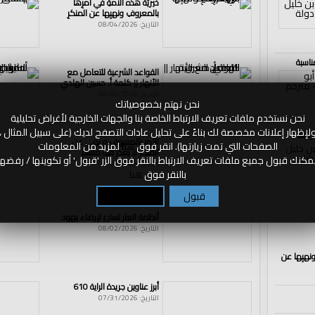
خيريَّةُ هذه الأمةِ في أمرِها
بالمعروفِ ونهيِها عن المنكرِ
التاريخ: 08/04/2026
ناسبة
القواعد الشرعية للتعامل مع
الأنهار || كلمة أ. حسين الهادي
التاريخ: 08/04/2026
نحن نهتم بخصوصياتك
نحن نستخدم ملفات تعريف الارتباط الخاصة بنا والجهات الخارجية لأغراض تحليلية
لإظهار إعلانات مخصصة لك بناءً على تحليل عادات التصفح لديك (على سبيل المثال ،
لرشتة
الأمر بالمعروف و نهي عن
الصفحات التي تمت زيارتها). انقر فوق
هنا
لمزيد من المعلومات
المنكر لا يعذر فيه مسلم
مكنك قبول جميع ملفات تعريف الارتباط بالنقر فوق الزر 'قبول' أو تكوينها / رفضها
التاريخ: 08/04/2026
بالنقر فوق
هنا
قبول
تكوين / رفض
أنظمة العار تسارع لإرضاء يهود
التاريخ: 08/02/2026
ونهيِها عن
أبرز عناوين جريدة الراية 610
التاريخ: 07/31/2026