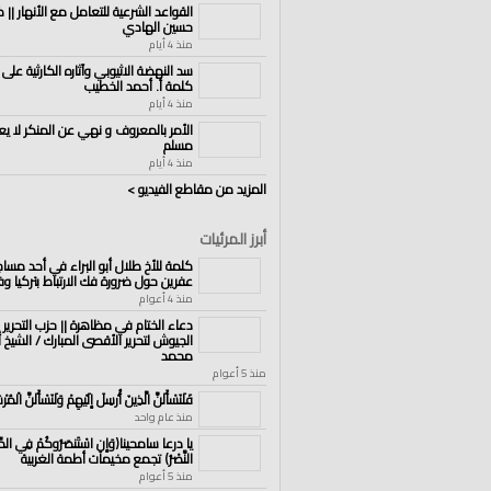
القواعد الشرعية للتعامل مع الأنهار || ك
حسين الهادي
منذ 4 أيام
سد النهضة الاثيوبي وآثاره الكارثية على 
كلمة أ. أحمد الخطيب
منذ 4 أيام
الأمر بالمعروف و نهي عن المنكر لا يع
مسلم
منذ 4 أيام
المزيد من مقاطع الفيديو >
أبرز المرئيات
كلمة للأخ طلال أبو البراء في أحد مساج
عفرين حول ضرورة فك الارتباط بتركيا وف
منذ 4 أعوام
دعاء الختام في مظاهرة || حزب التحرير 
الجيوش لتحرير الأقصى المبارك / الشيخ 
محمد
منذ 5 أعوام
فَلَنَسْأَلَنَّ الَّذِينَ أُرْسِلَ إِلَيْهِمْ وَلَنَسْأَلَنَّ الْمُرْ
منذ عام واحد
يا درعا سامحينا(وَإِنِ اسْتَنصَرُوكُمْ فِي الدِّين
النَّصْرُ) تجمع مخيمات أطمة الغربية
منذ 5 أعوام