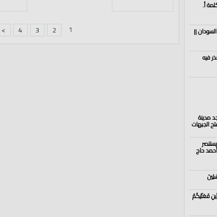
لمة أ.
1
>
4
3
2
السودان ||
ذر فيه
د مدينة
تح الجبهات
يستنصر
أحمد حاج
سَلِينَ
ِ فَعَلَيْكُمُ