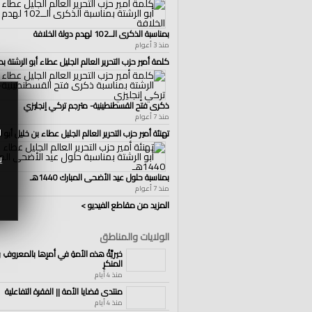
الفئات:
المكتب الإعلامي المركزي
بمناسبة الذكرى الــ102 لهدم دولة الخلافة
منذ 3 أعوام
قنوات:
المكتب الإعلامي المركزي
كلمة أمير حزب التحرير العالم الجليل عطاء أبو الرشتة بم
ذكرى فتح القسطنطينية- مترجم تركي إنجليزي
منذ 7 أعوام
و
تهنئة أمير حزب التحرير العالم الجليل عطاء بن خليل أبو ا
ي
بمناسبة حلول عيد الأضحى المبارك 1440هـ
منذ 7 أعوام
المزيد من مقاطع الفيديو >
الولايات والمناطق
خيريَّةُ هذه الأمةِ في أمرِها بالمعروفِ 
المنكرِ
منذ 4 أيام
منتدى قضايا الأمة || الفقرة التفاعلية
منذ 4 أيام