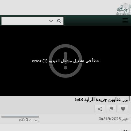
خطأ في تشغيل مشغل الفيديو (1) error
أبرز عناوين جريدة الراية 543
04/18/2025
0
0
التاريخ:
إعجابات:
(
%)