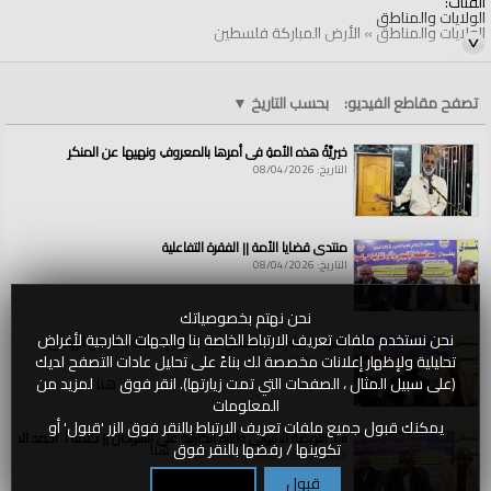
الفئات:
الولايات والمناطق
الولايات والمناطق
»
الأرض المباركة فلسطين
قنوات:
الولايات والمناطق
تصفح مقاطع الفيديو:
بحسب التاريخ
▼
خيريَّةُ هذه الأمةِ في أمرِها بالمعروفِ ونهيِها عن المنكرِ
التاريخ: 08/04/2026
منتدى قضايا الأمة || الفقرة التفاعلية
التاريخ: 08/04/2026
نحن نهتم بخصوصياتك
نحن نستخدم ملفات تعريف الارتباط الخاصة بنا والجهات الخارجية لأغراض
القواعد الشرعية للتعامل مع الأنهار || كلمة أ. حسين الهادي
تحليلية ولإظهار إعلانات مخصصة لك بناءً على تحليل عادات التصفح لديك
التاريخ: 08/04/2026
(على سبيل المثال ، الصفحات التي تمت زيارتها). انقر فوق
هنا
لمزيد من
المعلومات
يمكنك قبول جميع ملفات تعريف الارتباط بالنقر فوق الزر 'قبول' أو
سد النهضة الاثيوبي وآثاره الكارثية على السودان || كلمة أ. أحمد الخطي
تكوينها / رفضها بالنقر فوق
هنا
التاريخ: 08/04/2026
قبول
تكوين / رفض