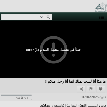
خطأ في تشغيل مشغل الفيديو (1) error
ما هذا أنا لست بملك انما أنا رجل منكم!!
01/04/2025
0
0
التاريخ:
إعجابات:
(
%)
درس المسجد | الأرض المباركة | فلسطين | طولكرم