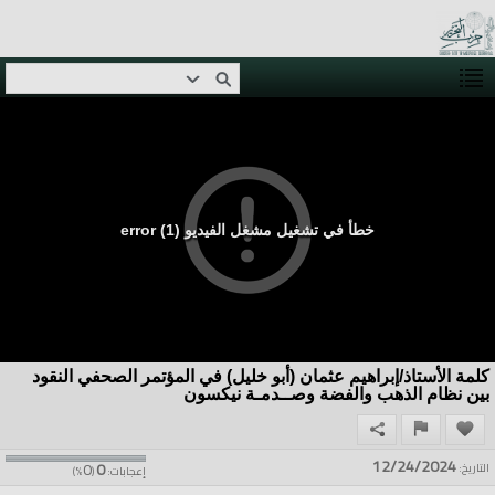
خطأ في تشغيل مشغل الفيديو (1) error
كلمة الأستاذ/إبراهيم عثمان (أبو خليل) في المؤتمر الصحفي النقود
بين نظام الذهب والفضة وصــدمـة نيكسون
12/24/2024
0
0
التاريخ:
إعجابات:
(
%)