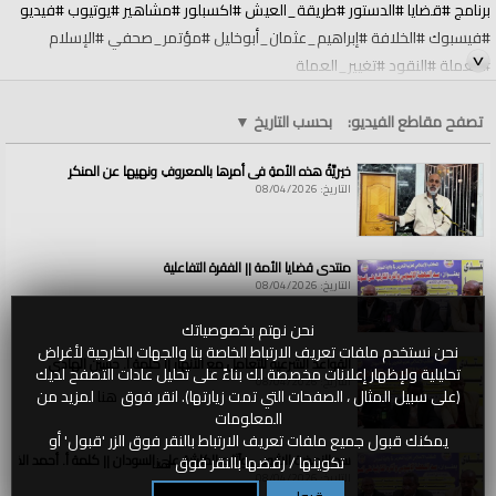
برنامج #قضايا #الدستور #طريقة_العيش #اكسبلور #مشاهير #يوتيوب #فيديو
#فيسبوك #الخلافة #إبراهيم_عثمان_أبوخليل #مؤتمر_صحفي #الإسلام
#العملة #النقود #تغيير_العملة
الفئات:
الولايات والمناطق
تصفح مقاطع الفيديو:
بحسب التاريخ
▼
الولايات والمناطق
»
السودان
قنوات:
خيريَّةُ هذه الأمةِ في أمرِها بالمعروفِ ونهيِها عن المنكرِ
الولايات والمناطق
التاريخ: 08/04/2026
العلامات:
كلمة
|
الأستاذ/إبراهيم
|
عثمان
|
(أبو
|
خليل)
|
في
|
المؤتمر
|
الصحفي
|
النقود
|
بين
|
نظام
|
الذهب
|
والفضة
|
وصــدمـة
|
نيكسون
منتدى قضايا الأمة || الفقرة التفاعلية
التاريخ: 08/04/2026
نحن نهتم بخصوصياتك
نحن نستخدم ملفات تعريف الارتباط الخاصة بنا والجهات الخارجية لأغراض
القواعد الشرعية للتعامل مع الأنهار || كلمة أ. حسين الهادي
تحليلية ولإظهار إعلانات مخصصة لك بناءً على تحليل عادات التصفح لديك
التاريخ: 08/04/2026
(على سبيل المثال ، الصفحات التي تمت زيارتها). انقر فوق
هنا
لمزيد من
المعلومات
يمكنك قبول جميع ملفات تعريف الارتباط بالنقر فوق الزر 'قبول' أو
سد النهضة الاثيوبي وآثاره الكارثية على السودان || كلمة أ. أحمد الخطي
تكوينها / رفضها بالنقر فوق
هنا
التاريخ: 08/04/2026