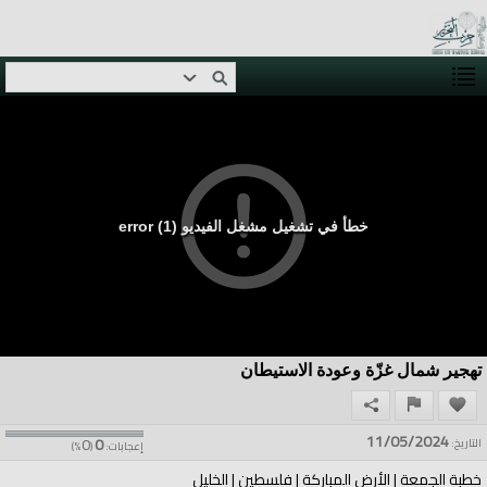
خطأ في تشغيل مشغل الفيديو (1) error
تهجير شمال غزّة وعودة الاستيطان
11/05/2024
0
0
التاريخ:
إعجابات:
(
%)
خطبة الجمعة | الأرض المباركة | فلسطين | الخليل