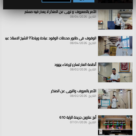
العلامات:
الخلافة
|
،
|
الأقصى،
|
القدس،
|
فلسطين
|
،مسرى
|
رسول
|
الله،
|
المسجد
|
بيت
|
المقدس،
|
نداءات،الشيخ،
|
المدرس،
|
المفكر،
|
السياسي
|
الشاب،
|
الأمر بالمعروف و نهي عن المنكر لا يعذر فيه مسلم
المقدسي،
|
عميرة،
|
الخطواني،
|
درس،
|
تفسير،
|
تعليق،
|
نداء
التاريخ: 08/04/2026
الوقوف في طابور محطات الوقود عبادة ورباط؟؟ الشيخ الاستاذ عبد ال
التاريخ: 08/04/2026
أنظمة العار تسارع لإرضاء يهود
التاريخ: 08/02/2026
الأمر بالعروف والنهي عن المنكر
التاريخ: 08/02/2026
أبرز عناوين جريدة الراية 610
التاريخ: 07/31/2026