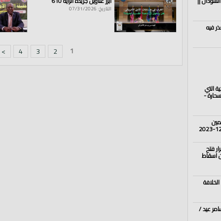
السودان ||
أبرز عناوين جريدة الراية 610
التاريخ: 07/31/2026
ابكم
|
مصابنا
|
ودماؤكم
|
دماؤنا
|
#السحارة
|
ريف
|
حلب
|
2022/4/17م
ذر فيه
1
>
4
3
2
ية التي
سحارة -
مين
ر فتح
 عن اسقاط
الخلافة
مر عيد /