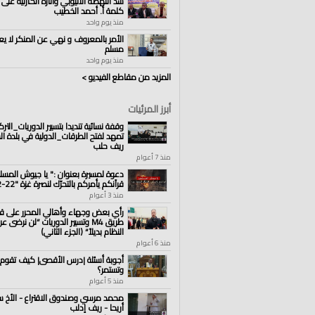
قنوات:
سد النهضة الاثيوبي وآثاره الكارثية على 
الولايات والمناطق
كلمة أ. أحمد الخطيب
منذ يوم واحد
العلامات:
#وقفة
|
نصرة
|
للأقصى
|
بعنوان
|
مص
الأمر بالمعروف و نهي عن المنكر لا يع
مسلم
منذ يوم واحد
المزيد من مقاطع الفيديو >
أبرز المرئيات
وقفة نسائية تنديدا بتسيير الدوريات_الترك
تمهد لفتح الطرقات_الدولية في بلدة ال
ريف حلب
منذ 7 أعوام
دعوة لمسيرة بعنوان :" يا جيوش المسل
قرآنكم يأمركم بالتحرّك لنصرة غزة "22-12-2023
منذ 3 أعوام
رأي بعض وجهاء وأهالي المحرر على قرا
طريق M4 وتسيير الدوريات “لن نرضى
النظام بديلاً“ (الجزء الثاني)
منذ 6 أعوام
أجوبة أسئلة |درس الأقصى| كيف تقوم 
وتستمر؟
منذ 5 أعوام
محمد مرسي وصندوق الاقتراع - الأخ سا
أريحا - ريف إدلب