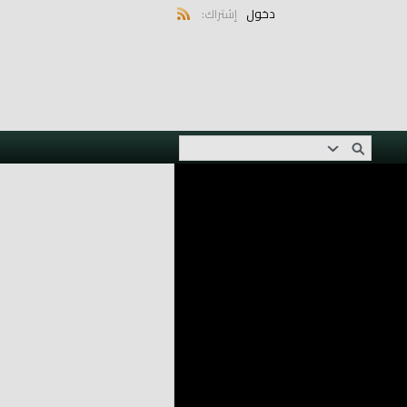
دخول
إشتراك: