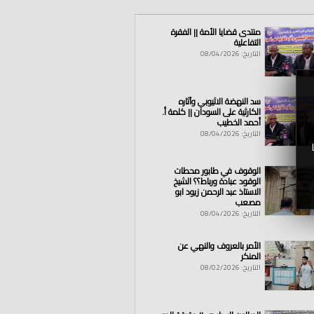
منتدى قضايا الأمة || الفقرة
التفاعلية
التاريخ: 08/04/2026
سد النهضة الاثيوبي وآثاره
الكارثية على السودان || كلمة أ.
أحمد الخطيب
التاريخ: 08/04/2026
الوقوف في طابور محطات
الوقود عبادة ورباط؟؟ الشيخ
الاستاذ عبد الرحمن زيود ابو
مصعب
التاريخ: 08/04/2026
الأمر بالعروف والنهي عن
المنكر
التاريخ: 08/02/2026