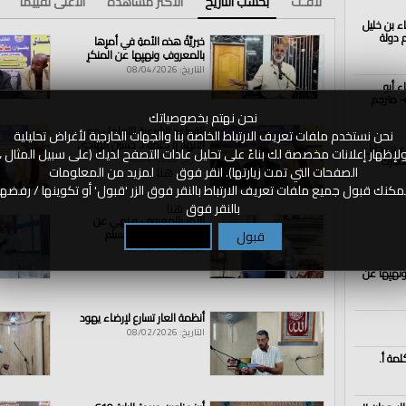
لافـت
بحسب التاريخ
الأكثر مشاهدة
الأعلى تقييما
اء بن خليل
الذكرى الــ102 لهدم دولة
خيريَّةُ هذه الأمةِ في أمرِها
بالمعروفِ ونهيِها عن المنكرِ
التاريخ: 08/04/2026
ء أبو
- مترجم
نحن نهتم بخصوصياتك
القواعد الشرعية للتعامل مع
نحن نستخدم ملفات تعريف الارتباط الخاصة بنا والجهات الخارجية لأغراض تحليلية
الأنهار || كلمة أ. حسين الهادي
اء بن خليل
لإظهار إعلانات مخصصة لك بناءً على تحليل عادات التصفح لديك (على سبيل المثال ،
مبارك
التاريخ: 08/04/2026
الصفحات التي تمت زيارتها). انقر فوق
هنا
لمزيد من المعلومات
مكنك قبول جميع ملفات تعريف الارتباط بالنقر فوق الزر 'قبول' أو تكوينها / رفضها
بالنقر فوق
هنا
الأمر بالمعروف و نهي عن
المنكر لا يعذر فيه مسلم
قبول
تكوين / رفض
التاريخ: 08/04/2026
ونهيِها عن
https://ch
أنظمة العار تسارع لإرضاء يهود
https://ch
التاريخ: 08/02/2026
لمة أ.