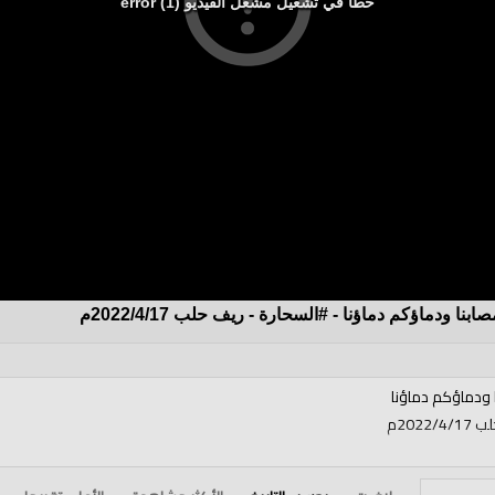
خطأ في تشغيل مشغل الفيديو (1) error
ودماؤكم دماؤنا - #السحارة - ريف حلب 2022/4/17م
ودماؤكم دماؤنا
202م