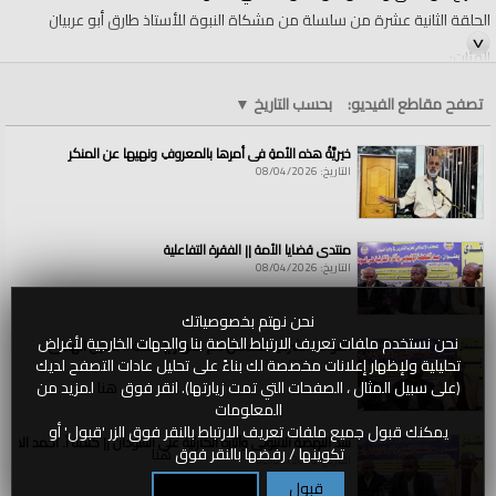
الحلقة الثانية عشرة من سلسلة من مشكاة النبوة للأستاذ طارق أبو عربيان
الفئات:
الولايات والمناطق
الولايات والمناطق
»
الأرض المباركة فلسطين
تصفح مقاطع الفيديو:
بحسب التاريخ
▼
قنوات:
الولايات والمناطق
خيريَّةُ هذه الأمةِ في أمرِها بالمعروفِ ونهيِها عن المنكرِ
العلامات:
الصراع
|
بين
|
الحق
|
والباطل
|
من
|
سنن
|
الله
|
في
|
الدعوات
التاريخ: 08/04/2026
منتدى قضايا الأمة || الفقرة التفاعلية
التاريخ: 08/04/2026
نحن نهتم بخصوصياتك
نحن نستخدم ملفات تعريف الارتباط الخاصة بنا والجهات الخارجية لأغراض
القواعد الشرعية للتعامل مع الأنهار || كلمة أ. حسين الهادي
تحليلية ولإظهار إعلانات مخصصة لك بناءً على تحليل عادات التصفح لديك
التاريخ: 08/04/2026
(على سبيل المثال ، الصفحات التي تمت زيارتها). انقر فوق
هنا
لمزيد من
المعلومات
يمكنك قبول جميع ملفات تعريف الارتباط بالنقر فوق الزر 'قبول' أو
سد النهضة الاثيوبي وآثاره الكارثية على السودان || كلمة أ. أحمد الخطي
تكوينها / رفضها بالنقر فوق
هنا
التاريخ: 08/04/2026
قبول
تكوين / رفض