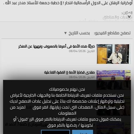
أوكرانيا: الرهان على الدول الرأسمالية انتحار ! || خطبة جمعة للأستاذ منذر عبد الله .
الفئات:
الولايات والمناطق
الولايات والمناطق
»
مناطق أخرى
قنوات:
تصفح مقاطع الفيديو:
بحسب التاريخ
▼
الولايات والمناطق
خيريَّةُ هذه الأمةِ في أمرِها بالمعروفِ ونهيِها عن المنكرِ
التاريخ: 08/04/2026
منتدى قضايا الأمة || الفقرة التفاعلية
التاريخ: 08/04/2026
نحن نهتم بخصوصياتك
نحن نستخدم ملفات تعريف الارتباط الخاصة بنا والجهات الخارجية لأغراض
القواعد الشرعية للتعامل مع الأنهار || كلمة أ. حسين الهادي
تحليلية ولإظهار إعلانات مخصصة لك بناءً على تحليل عادات التصفح لديك
التاريخ: 08/04/2026
(على سبيل المثال ، الصفحات التي تمت زيارتها). انقر فوق
هنا
لمزيد من
المعلومات
يمكنك قبول جميع ملفات تعريف الارتباط بالنقر فوق الزر 'قبول' أو
سد النهضة الاثيوبي وآثاره الكارثية على السودان || كلمة أ. أحمد الخطي
تكوينها / رفضها بالنقر فوق
هنا
التاريخ: 08/04/2026