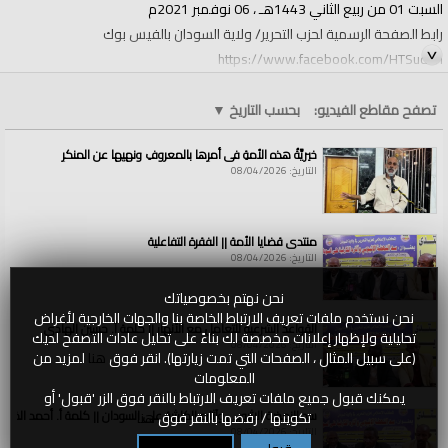
السبت 01 من ربيع الثاني 1443هـ ، 06 نوفمبر 2021م
رابط الصفحة الرسمية لحزب التحرير/ ولاية السودان بالفيس بوك
https://www.facebook.com/HTSudan
رابط صفحة شباب حزب التحرير بالجامعات في السودان بالفيس بوك
https://www.facebook.com/tahrir1953
تصفح مقاطع الفيديو:
بحسب التاريخ
▼
الفئات:
خيريَّةُ هذه الأمةِ في أمرِها بالمعروفِ ونهيِها عن المنكرِ
الولايات والمناطق
الولايات والمناطق
»
السودان
التاريخ: 08/04/2026
قنوات:
الولايات والمناطق
العلامات:
كلمة
|
أ
|
سليمان
|
الدسيس
|
||
|
منتدى
|
قضايا
|
الأمة
|
||
|
الوضع
|
منتدى قضايا الأمة || الفقرة التفاعلية
السياسي
|
في
|
السودان
|
على
|
خلفية
|
قرارات
|
البرهان
التاريخ: 08/04/2026
نحن نهتم بخصوصياتك
نحن نستخدم ملفات تعريف الارتباط الخاصة بنا والجهات الخارجية لأغراض
القواعد الشرعية للتعامل مع الأنهار || كلمة أ. حسين الهادي
تحليلية ولإظهار إعلانات مخصصة لك بناءً على تحليل عادات التصفح لديك
التاريخ: 08/04/2026
(على سبيل المثال ، الصفحات التي تمت زيارتها). انقر فوق
هنا
لمزيد من
المعلومات
يمكنك قبول جميع ملفات تعريف الارتباط بالنقر فوق الزر 'قبول' أو
سد النهضة الاثيوبي وآثاره الكارثية على السودان || كلمة أ. أحمد الخطي
تكوينها / رفضها بالنقر فوق
هنا
التاريخ: 08/04/2026