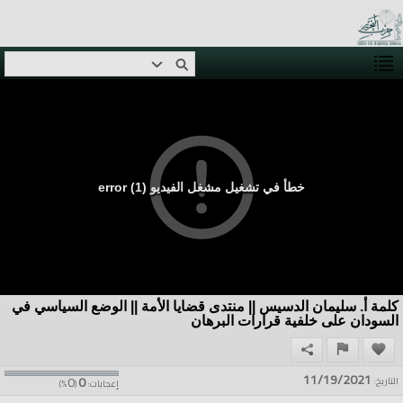
خطأ في تشغيل مشغل الفيديو (1) error
كلمة أ. سليمان الدسيس || منتدى قضايا الأمة || الوضع السياسي في
السودان على خلفية قرارات البرهان
11/19/2021
0
0
التاريخ:
إعجابات:
(
%)