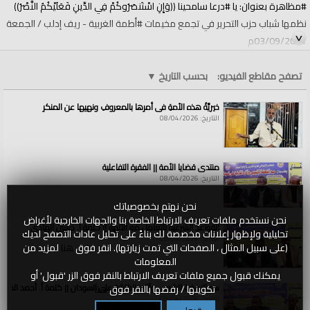
#مظاهرة بعنوان: يا #درعا سامحينا ((وَإِنِ اسْتَنصَرُوكُمْ فِي الدِّينِ فَعَلَيْكُمُ النَّصْرُ))
نظمها شباب حزب التحرير في تجمع مخيمات #أطمة الغربية - ريف إدلب / الجمعة
03/09/2021م
الفئات:
الولايات والمناطق
تصفح مقاطع الفيديو:
بحسب التاريخ
▼
الولايات والمناطق
»
سوريا
قنوات:
خيريَّةُ هذه الأمةِ في أمرِها بالمعروفِ ونهيِها عن المنكرِ
الولايات والمناطق
التاريخ: 08/04/2026
العلامات:
يا
|
درعا
|
سامحينا(وَإِنِ
|
اسْتَنصَرُوكُمْ
|
فِي
|
الدِّينِ
|
فَعَلَيْكُمُ
|
النَّصْرُ)
|
تجمع
|
مخيمات
|
أطمة
|
الغربية
منتدى قضايا الأمة || الفقرة التفاعلية
التاريخ: 08/04/2026
نحن نهتم بخصوصياتك
نحن نستخدم ملفات تعريف الارتباط الخاصة بنا والجهات الخارجية لأغراض
القواعد الشرعية للتعامل مع الأنهار || كلمة أ. حسين الهادي
تحليلية ولإظهار إعلانات مخصصة لك بناءً على تحليل عادات التصفح لديك
التاريخ: 08/04/2026
(على سبيل المثال ، الصفحات التي تمت زيارتها). انقر فوق
هنا
لمزيد من
المعلومات
يمكنك قبول جميع ملفات تعريف الارتباط بالنقر فوق الزر 'قبول' أو
سد النهضة الاثيوبي وآثاره الكارثية على السودان || كلمة أ. أحمد الخطي
تكوينها / رفضها بالنقر فوق
هنا
التاريخ: 08/04/2026