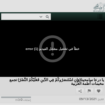
خطأ في تشغيل مشغل الفيديو (1) error
يا درعا سامحينا(وَإِنِ اسْتَنصَرُوكُمْ فِي الدِّينِ فَعَلَيْكُمُ النَّصْرُ) تجمع
مخيمات أطمة الغربية
09/13/2021
0
0
التاريخ:
إعجابات:
(
%)