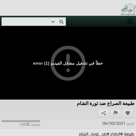
خطأ في تشغيل مشغل الفيديو (1) error
طبيعة الصراع ضد ثورة الشام
04/30/2021
0
0
التاريخ:
إعجابات:
(
%)
طبيعة #الصراع #ضد_ثورة_الشام