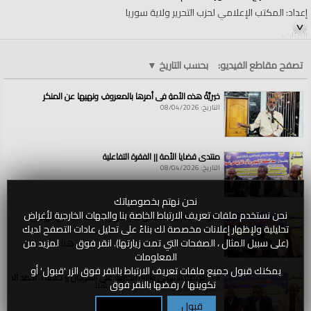
إعداد: المكتب الإعلامي لحزب التحرير ولاية سوريا
الفئات:
الولايات والمناطق
الولايات والمناطق
»
الأرض المباركة فلسطين
تصفح مقاطع الفيديو:
بحسب التاريخ
▼
قنوات:
الولايات والمناطق
خيريَّةُ هذه الأمةِ في أمرِها بالمعروفِ ونهيِها عن المنكرِ
العلامات:
طبيعة
|
الصراع
|
ضد
|
ثورة
|
الشام
التاريخ: 08/04/2026
منتدى قضايا الأمة || الفقرة التفاعلية
التاريخ: 08/04/2026
نحن نهتم بخصوصياتك
نحن نستخدم ملفات تعريف الارتباط الخاصة بنا والجهات الخارجية لأغراض
القواعد الشرعية للتعامل مع الأنهار || كلمة أ. حسين الهادي
تحليلية ولإظهار إعلانات مخصصة لك بناءً على تحليل عادات التصفح لديك
التاريخ: 08/04/2026
(على سبيل المثال ، الصفحات التي تمت زيارتها). انقر فوق
هنا
لمزيد من
المعلومات
يمكنك قبول جميع ملفات تعريف الارتباط بالنقر فوق الزر 'قبول' أو
سد النهضة الاثيوبي وآثاره الكارثية على السودان || كلمة أ. أحمد الخطي
تكوينها / رفضها بالنقر فوق
هنا
التاريخ: 08/04/2026
قبول
تكوين / رفض