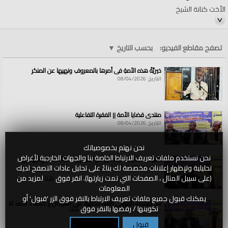
الأخت كنانة الشيخ
#أقيموا_الخلافة​
#ReturnTheKhilafah​
تصفح مقاطع الفيديو:
بحسب التاريخ
▼
#YenidenHilafet​
خيريَّةُ هذه الأمةِ في أمرِها بالمعروفِ ونهيِها عن المنكرِ
#خلافت_کو_قائم_کرو​
التاريخ: 08/04/2026
الفئات:
الولايات والمناطق
الولايات والمناطق
»
سوريا
منتدى قضايا الأمة || الفقرة التفاعلية
قنوات:
التاريخ: 08/04/2026
مؤتمرات وفعاليات
الولايات والمناطق
العلامات:
بالخلافة
|
نحيا
|
وتحيا
|
مقدساتنا||
|
الأخت
|
كنانة
|
الشيخ
نحن نهتم بخصوصياتك
نحن نستخدم ملفات تعريف الارتباط الخاصة بنا والجهات الخارجية لأغراض
القواعد الشرعية للتعامل مع الأنهار || كلمة أ. حسين الهادي
تحليلية ولإظهار إعلانات مخصصة لك بناءً على تحليل عادات التصفح لديك
التاريخ: 08/04/2026
(على سبيل المثال ، الصفحات التي تمت زيارتها). انقر فوق
هنا
لمزيد من
المعلومات
يمكنك قبول جميع ملفات تعريف الارتباط بالنقر فوق الزر 'قبول' أو
سد النهضة الاثيوبي وآثاره الكارثية على السودان || كلمة أ. أحمد الخطي
تكوينها / رفضها بالنقر فوق
هنا
التاريخ: 08/04/2026
قبول
تكوين / رفض