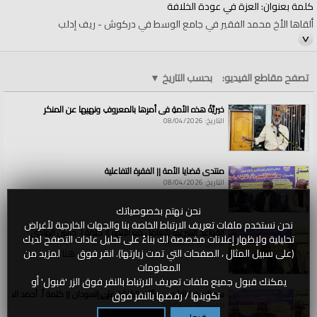
كلمة بعنوان: العزة في عودة الخلافة
ألقاها الأخ محمد الفقير في جامع الوسط في دركوش - ريف إدلب
#أقيموا_الخلافة
#ReturnTheKhilafah
تصفح مقاطع الفيديو:
بحسب التاريخ
▼
#YenidenHilafet
خيريَّةُ هذه الأمةِ في أمرِها بالمعروفِ ونهيِها عن المنكرِ
#خلافتکوقائم_کرو
التاريخ: 08/04/2026
الفئات:
الولايات والمناطق
»
سوريا
قنوات:
منتدى قضايا الأمة || الفقرة التفاعلية
الولايات والمناطق
التاريخ: 08/04/2026
العلامات:
كلمة
|
بعنوان
|
العزة
|
في
|
عودة
|
الخلافة||
|
ألقاها
|
الأخ
|
محمد
|
الفقير
|
في
|
جامع
|
الوسط
|
في
|
دركوش
|
ريف
|
إدلب
نحن نهتم بخصوصياتك
نحن نستخدم ملفات تعريف الارتباط الخاصة بنا والجهات الخارجية لأغراض
القواعد الشرعية للتعامل مع الأنهار || كلمة أ. حسين الهادي
تحليلية ولإظهار إعلانات مخصصة لك بناءً على تحليل عادات التصفح لديك
التاريخ: 08/04/2026
(على سبيل المثال ، الصفحات التي تمت زيارتها). انقر فوق
هنا
لمزيد من
المعلومات
يمكنك قبول جميع ملفات تعريف الارتباط بالنقر فوق الزر 'قبول' أو
سد النهضة الاثيوبي وآثاره الكارثية على السودان || كلمة أ. أحمد الخطي
تكوينها / رفضها بالنقر فوق
هنا
التاريخ: 08/04/2026