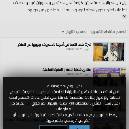
بيان من #حرائر #أطمة هزتها كرامة أهل #طفس و #حوران فوجهت هذه
الكلمات لعلها تكون شعلة لهم، واستنفارا للمخلصين من دونهم
تصفح مقاطع الفيديو:
بحسب التاريخ
▼
خيريَّةُ هذه الأمةِ في أمرِها بالمعروفِ ونهيِها عن المنكرِ
تنويه: "منبر الأمة" هي قناة مختصة تنشر تسجيلات الخلافة المختارة مما يعده
التاريخ: 08/04/2026
أبناء الأمة الإسلامية، وتسجيلاتها ليست صادرة عن حزب التحرير أو أية جهة رسمية
فيه، وإنما هي تسجيلات أبناء الأمة الإسلامية، ننشرها على صفحاتنا من باب نشر
ما نرى فيه الخير للإسلام والمسلمين.
منتدى قضايا الأمة || الفقرة التفاعلية
التاريخ: 08/04/2026
الفئات:
منبر الأمة
نحن نهتم بخصوصياتك
قنوات:
نحن نستخدم ملفات تعريف الارتباط الخاصة بنا والجهات الخارجية لأغراض
منبر الأمة
القواعد الشرعية للتعامل مع الأنهار || كلمة أ. حسين الهادي
تحليلية ولإظهار إعلانات مخصصة لك بناءً على تحليل عادات التصفح لديك
التاريخ: 08/04/2026
العلامات:
بيان
|
من
|
حرائرأطمة
|
هزتها
|
كرامة
|
أهل
|
طفس
|
وحوران
|
فوجهت
|
(على سبيل المثال ، الصفحات التي تمت زيارتها). انقر فوق
هنا
لمزيد من
هذه
|
الكلمات
|
لعلها
|
تكون
|
شعلة
|
لهم
المعلومات
يمكنك قبول جميع ملفات تعريف الارتباط بالنقر فوق الزر 'قبول' أو
سد النهضة الاثيوبي وآثاره الكارثية على السودان || كلمة أ. أحمد الخطي
تكوينها / رفضها بالنقر فوق
هنا
التاريخ: 08/04/2026