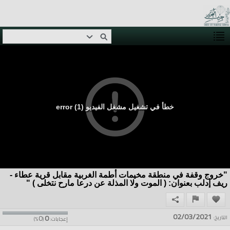
خطأ في تشغيل مشغل الفيديو (1) error
"خروج وقفة في منطقة مخيمات أطمة الغربية مقابل قرية عطاء -
ريف إدلب بعنوان: ( الموت ولا المذلة عن درعا مارح نتخلى ) "
02/03/2021
0
0
التاريخ:
إعجابات:
(
%)