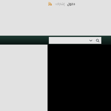
دخول
إشتراك: