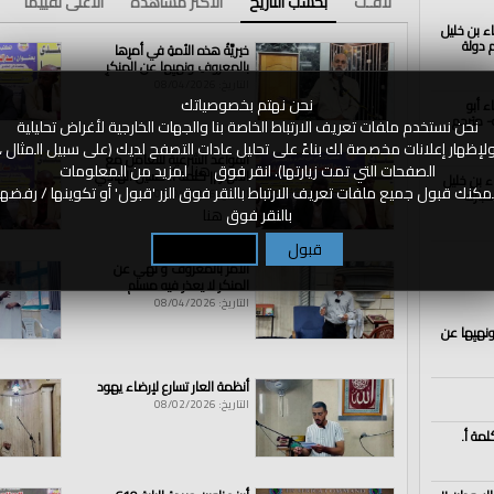
لافـت
بحسب التاريخ
الأكثر مشاهدة
الأعلى تقييما
اء بن خليل
الذكرى الــ102 لهدم دولة
خيريَّةُ هذه الأمةِ في أمرِها
بالمعروفِ ونهيِها عن المنكرِ
reminders
|
#ramadan
|
التاريخ: 08/04/2026
نحن نهتم بخصوصياتك
ء أبو
- مترجم
نحن نستخدم ملفات تعريف الارتباط الخاصة بنا والجهات الخارجية لأغراض تحليلية
لإظهار إعلانات مخصصة لك بناءً على تحليل عادات التصفح لديك (على سبيل المثال ،
القواعد الشرعية للتعامل مع
الصفحات التي تمت زيارتها). انقر فوق
هنا
لمزيد من المعلومات
الأنهار || كلمة أ. حسين الهادي
اء بن خليل
مكنك قبول جميع ملفات تعريف الارتباط بالنقر فوق الزر 'قبول' أو تكوينها / رفضها
مبارك
التاريخ: 08/04/2026
بالنقر فوق
هنا
قبول
تكوين / رفض
الأمر بالمعروف و نهي عن
المنكر لا يعذر فيه مسلم
التاريخ: 08/04/2026
ونهيِها عن
أنظمة العار تسارع لإرضاء يهود
التاريخ: 08/02/2026
لمة أ.