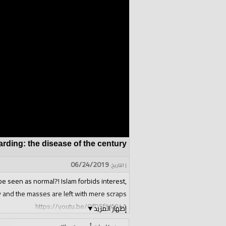
rding: the disease of the century
06/24/2019
| التاريخ:
be seen as normal?! Islam forbids interest,
y and the masses are left with mere scraps.
https://youtu.be/OfD5fJVA94A
إظهار المزيد
▼
الفئات: