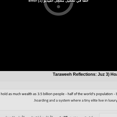
خطأ في تشغيل مشغل الفيديو (1) error
Taraweeh Reflections: Juz 3) Hoa
old as much wealth as 3.5 billion people - half of the world's population - 
hoarding and a system where a tiny elite live in luxur