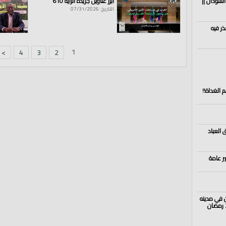
السودان ||
أبرز عناوين جريدة الراية 610
التاريخ: 07/31/2026
ذر فيه
1
>
4
3
2
 الغداة!!
 العباد
ير عامة
ن في مدينه
أريحا خلال تحري هلال شوال الثلاثاء 29 رمضان