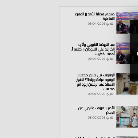
منتدى قضايا الأمة || الفقرة
التفاعلية
التاريخ: 08/04/2026
سد النهضة الاثيوبي وآثاره
الكارثية على السودان || كلمة أ.
أحمد الخطيب
التاريخ: 08/04/2026
الوقوف في طابور محطات
الوقود عبادة ورباط؟؟ الشيخ
الاستاذ عبد الرحمن زيود ابو
مصعب
التاريخ: 08/04/2026
الأمر بالعروف والنهي عن
المنكر
التاريخ: 08/02/2026