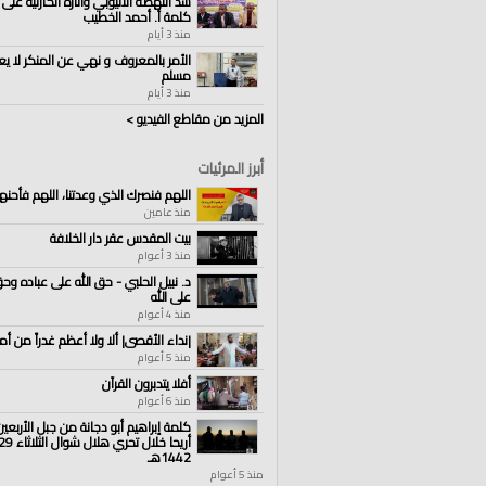
سد النهضة الاثيوبي وآثاره الكارثية على 
كلمة أ. أحمد الخطيب
منذ 3 أيام
الأمر بالمعروف و نهي عن المنكر لا يع
مسلم
منذ 3 أيام
المزيد من مقاطع الفيديو >
أبرز المرئيات
اللهم فنصرك الذي وعدتنا، اللهم فأحنهم
منذ عامين
بيت المقدس عقر دار الخلافة
منذ 3 أعوام
د. نبيل الحلبي - حق الله على عباده وحق
على الله
منذ 4 أعوام
|نداء الأقصى| ألا ولا أعظم غدراً من أم
منذ 5 أعوام
أفلا يتدبرون القرآن
منذ 6 أعوام
كلمة إبراهيم أبو دجانة من جبل الأربعي
1442هـ
منذ 5 أعوام