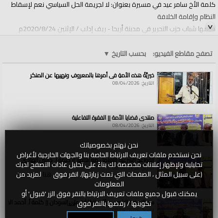
كلمة الأخ سامر عيد في مسيرة بعنوان: لا لجريمة الحل السياسي نعم لإسقاط
النظام وإقامة الخلافة
نظمها شباب حزب التحرير في مدينة أريحا - ريف إدلب / الإثنين 2020/8/24م
الفئات:
الولايات والمناطق
»
سوريا
تصفح مقاطع الفيديو:
بحسب التاريخ
▼
قنوات:
الولايات والمناطق
خيريَّةُ هذه الأمةِ في أمرِها بالمعروفِ ونهيِها عن المنكرِ
التاريخ: 08/04/2026
العلامات:
#tramp
منتدى قضايا الأمة || الفقرة التفاعلية
التاريخ: 08/04/2026
نحن نهتم بخصوصياتك
نحن نستخدم ملفات تعريف الارتباط الخاصة بنا والجهات الخارجية لأغراض
القواعد الشرعية للتعامل مع الأنهار || كلمة أ. حسين الهادي
تحليلية ولإظهار إعلانات مخصصة لك بناءً على تحليل عادات التصفح لديك
التاريخ: 08/04/2026
(على سبيل المثال ، الصفحات التي تمت زيارتها). انقر فوق
هنا
لمزيد من
المعلومات
يمكنك قبول جميع ملفات تعريف الارتباط بالنقر فوق الزر 'قبول' أو
سد النهضة الاثيوبي وآثاره الكارثية على السودان || كلمة أ. أحمد الخطي
تكوينها / رفضها بالنقر فوق
هنا
التاريخ: 08/04/2026