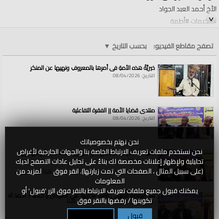
الأخ أحمد العبد الجواد
#مخيمات #أطمة
https://youtu.be/Zlk4eXtT3jk
تصفح مقاطع الفيديو:
بحسب التاريخ
▼
الفئات:
منبر الأمة
خيريَّةُ هذه الأمةِ في أمرِها بالمعروفِ ونهيِها عن المنكرِ
قنوات:
منبر الأمة
التاريخ: 08/04/2026
العلامات:
من
|
أين
|
النصر
|
ومتى
|
يكون؟
|
الأخ
|
أحمد
|
العبد
|
الجواد
|
||
|
مخيمات
|
أطمة
منتدى قضايا الأمة || الفقرة التفاعلية
التاريخ: 08/04/2026
نحن نهتم بخصوصياتك
نحن نستخدم ملفات تعريف الارتباط الخاصة بنا والجهات الخارجية لأغراض
القواعد الشرعية للتعامل مع الأنهار || كلمة أ. حسين الهادي
تحليلية ولإظهار إعلانات مخصصة لك بناءً على تحليل عادات التصفح لديك
التاريخ: 08/04/2026
(على سبيل المثال ، الصفحات التي تمت زيارتها). انقر فوق
هنا
لمزيد من
المعلومات
يمكنك قبول جميع ملفات تعريف الارتباط بالنقر فوق الزر 'قبول' أو
سد النهضة الاثيوبي وآثاره الكارثية على السودان || كلمة أ. أحمد الخطي
تكوينها / رفضها بالنقر فوق
هنا
التاريخ: 08/04/2026
قبول
تكوين / رفض