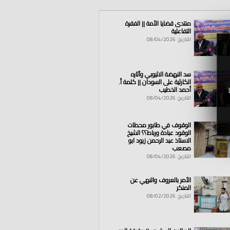
منتدى قضايا الأمة || الفقرة
التفاعلية
التاريخ: 08/04/2026
سد النهضة الاثيوبي وآثاره
الكارثية على السودان || كلمة أ.
أحمد الخطيب
التاريخ: 08/04/2026
الوقوف في طابور محطات
الوقود عبادة ورباط؟؟ الشيخ
الاستاذ عبد الرحمن زيود ابو
مصعب
التاريخ: 08/04/2026
الأمر بالعروف والنهي عن
المنكر
التاريخ: 08/02/2026
الله
|
القرآن
|
كتاب
|
سنة
|
النفط
|
السعودية
|
دي
|
إجتماعي