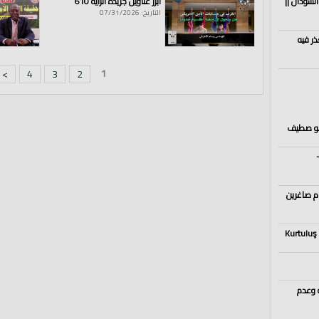
السودان ||
أبرز عناوين جريدة الراية 610
التاريخ: 07/31/2026
ذر فيه
1
>
4
3
2
 أبو صطيف
ام صاغرين
Kurtuluş
هداية وعدم