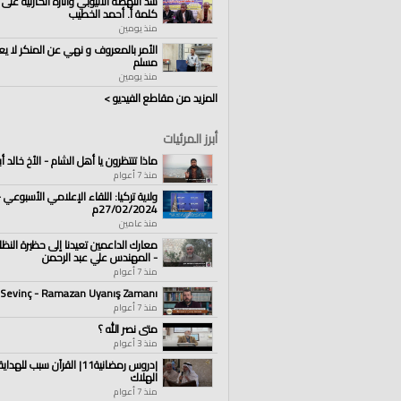
سد النهضة الاثيوبي وآثاره الكارثية على 
كلمة أ. أحمد الخطيب
منذ يومين
الأمر بالمعروف و نهي عن المنكر لا يع
مسلم
منذ يومين
المزيد من مقاطع الفيديو >
أبرز المرئيات
ماذا تنتظرون يا أهل الشام - الأخ خالد
منذ 7 أعوام
ولاية تركيا: اللقاء الإعلامي الأسبوعي -
27/02/2024م
منذ عامين
معارك الداعمين تعيدنا إلى حظيرة النظ
- المهندس علي عبد الرحمن
منذ 7 أعوام
 Sevinç - Ramazan Uyanış Zamanı
منذ 7 أعوام
متى نصر الله ؟
منذ 3 أعوام
|دروس رمضانية11| القرآن سبب لل
الهلاك
منذ 7 أعوام