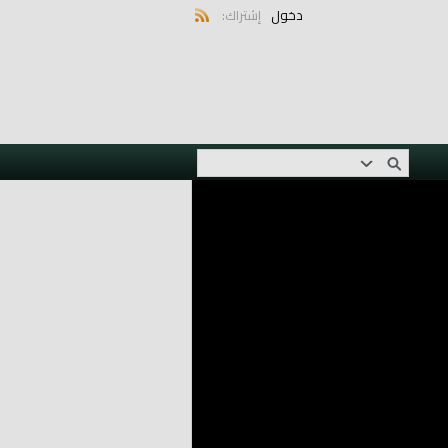
دخول
إشتراك: