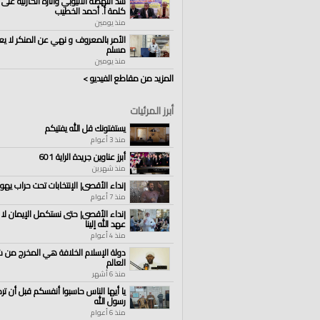
سد النهضة الاثيوبي وآثاره الكارثية على 
كلمة أ. أحمد الخطيب
منذ يومين
الأمر بالمعروف و نهي عن المنكر لا يع
مسلم
منذ يومين
المزيد من مقاطع الفيديو >
أبرز المرئيات
يستفتونك قل الله يفتيكم
منذ 3 أعوام
أبرز عناوين جريدة الراية 601
منذ شهرين
|نداء الأقصى| الإنتخابات تحت حراب يهو
منذ 7 أعوام
|نداء الأقصى| حتى نستكمل الإيمان لا ب
عهد الله إلينا
منذ 4 أعوام
دولة الإسلام الخلافة هي المخرج من 
العالم
منذ 6 أشهر
يا أيها الناس حاسبوا أنفسكم قبل أن ت
رسول الله
منذ 6 أعوام