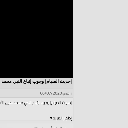
|حديث الصيام| وجوب إتباع النبي محمد 
06/07/2020
| التاريخ:
|حديث الصيام| وجوب إتباع النبي محمد صلى الل
إظهار المزيد
▼
الشيخ سعيد الكرمي "أبو عبد الرحمن"