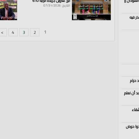
السودان ||
أبرز عناوين جريدة الراية 610
التاريخ: 07/31/2026
ذر فيه
1
>
4
3
2
د حرام
د أن نعلم
شقاء
ردوا حوض