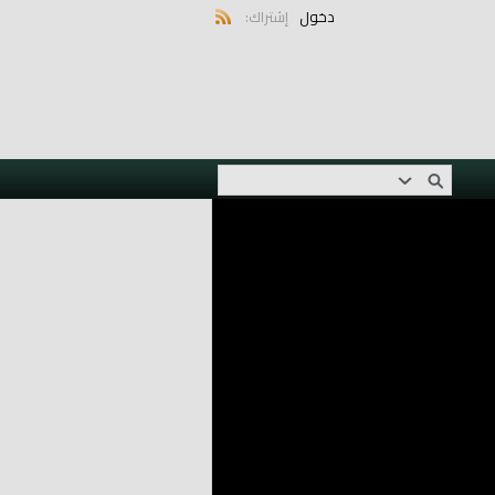
دخول
إشتراك: