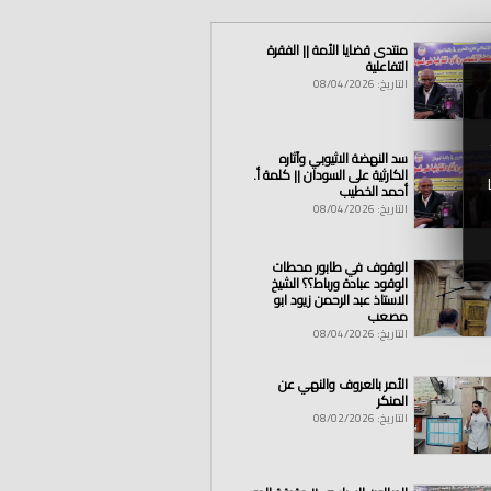
منتدى قضايا الأمة || الفقرة
التفاعلية
التاريخ: 08/04/2026
سد النهضة الاثيوبي وآثاره
الكارثية على السودان || كلمة أ.
أحمد الخطيب
التاريخ: 08/04/2026
الله
|
القرآن
|
كتاب
|
سنة
|
النفط
|
السعودية
|
دي
|
إجتماعي
الوقوف في طابور محطات
الوقود عبادة ورباط؟؟ الشيخ
الاستاذ عبد الرحمن زيود ابو
مصعب
التاريخ: 08/04/2026
الأمر بالعروف والنهي عن
المنكر
التاريخ: 08/02/2026