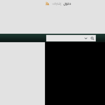
دخول
إشتراك: