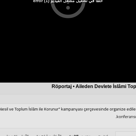
خطأ في تشغيل مشغل الفيديو (1) error
Röportaj • Aileden Devlete İslâmi To
 Nesil ve Toplum İslâm ile Korunur" kampanyası çerçevesinde organize edile
konferansı 
edilen “Aileden Devlete İslâmi Toplumun İnşası” konferansında, İstanbul Sö