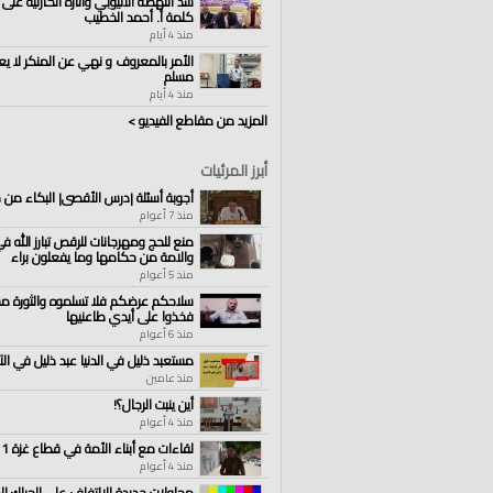
سد النهضة الاثيوبي وآثاره الكارثية على 
كلمة أ. أحمد الخطيب
منذ 4 أيام
الأمر بالمعروف و نهي عن المنكر لا يع
مسلم
منذ 4 أيام
المزيد من مقاطع الفيديو >
أبرز المرئيات
أجوبة أسئلة |درس الأقصى| البكاء من 
منذ 7 أعوام
منع للحج ومهرجانات للرقص تبارز الله ف
والامة من حكامها وما يفعلون براء
منذ 5 أعوام
سلاحكم عرضكم فلا تسلموه والثورة م
فخذوا على أيدي طاعنيها
منذ 6 أعوام
مستعبد ذليل في الدنيا عبد ذليل في الآ
منذ عامين
أين ينبت الرجال؟!
منذ 4 أعوام
لقاءات مع أبناء الأمة في قطاع غزة 1
منذ 4 أعوام
محاولات جديدة للإلتفاف على الحراك ال