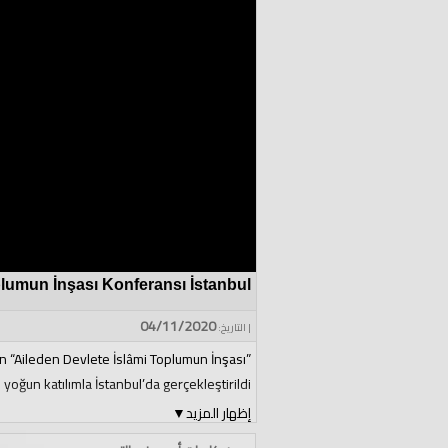
plumun İnşası Konferansı İstanbul
04/11/2020
| التاريخ:
n “Aileden Devlete İslâmi Toplumun İnşası”
yoğun katılımla İstanbul’da gerçekleştirildi.
إظهار المزيد
▼
zleşmesi ve aileyi yıkan yasaların topluma