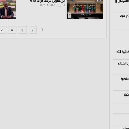
السودان ||
أبرز عناوين جريدة الراية 610
التاريخ: 07/31/2026
ذر فيه
1
>
4
3
2
خشية الله
ي العداء
ستمرة
خرة
مبارك