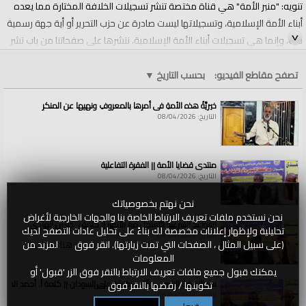
تنويه: "منبر الأمة" هي قناة مختصة تنشر تسجيلات الخلافة المختارة مما يعده
أبناء الأمة الإسلامية، وتسجيلاتها ليست صادرة عن حزب التحرير أو أية جهة رسمية
فيه، وإنما هي تسجيلات أبناء الأمة الإسلامية، ننشرها على صفحاتنا من باب نشر
ما نرى فيه الخير للإسلام والمسلمين.
تصفح مقاطع الفيديو:
بحسب التاريخ
▼
الفئات:
منبر الأمة
خيريَّةُ هذه الأمةِ في أمرِها بالمعروفِ ونهيِها عن المنكرِ
قنوات:
منبر الأمة
التاريخ: 08/04/2026
العلامات:
منبر
|
الأمة
|
||
|
هذا
|
ما
|
حصل
|
في
|
دير
|
حسان
|
في
|
يوم
|
الجمعة
|
2022/10/07م
منتدى قضايا الأمة || الفقرة التفاعلية
التاريخ: 08/04/2026
نحن نهتم بخصوصياتك
نحن نستخدم ملفات تعريف الارتباط الخاصة بنا والجهات الخارجية لأغراض
القواعد الشرعية للتعامل مع الأنهار || كلمة أ. حسين الهادي
تحليلية ولإظهار إعلانات مخصصة لك بناءً على تحليل عادات التصفح لديك
التاريخ: 08/04/2026
(على سبيل المثال ، الصفحات التي تمت زيارتها). انقر فوق
هنا
لمزيد من
المعلومات
يمكنك قبول جميع ملفات تعريف الارتباط بالنقر فوق الزر 'قبول' أو
سد النهضة الاثيوبي وآثاره الكارثية على السودان || كلمة أ. أحمد الخطي
تكوينها / رفضها بالنقر فوق
هنا
التاريخ: 08/04/2026