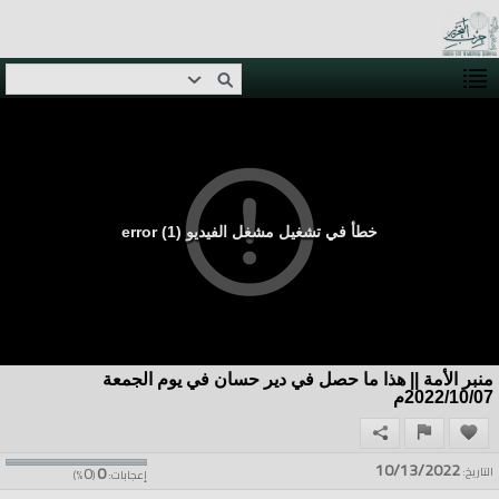
خطأ في تشغيل مشغل الفيديو (1) error
منبر الأمة || هذا ما حصل في دير حسان في يوم الجمعة
2022/10/07م
10/13/2022
0
0
التاريخ:
إعجابات:
(
%)