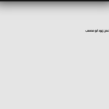
رحمن زيود ابو مصعب