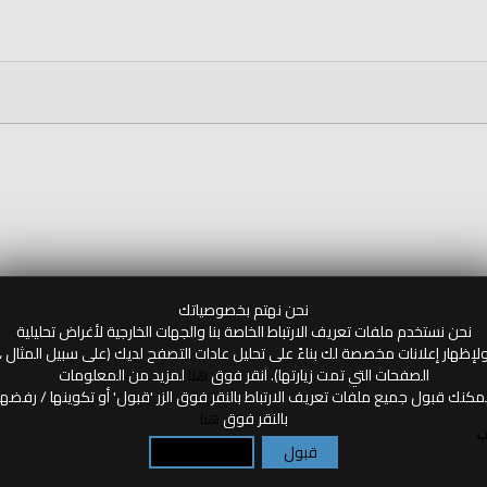
نحن نهتم بخصوصياتك
نحن نستخدم ملفات تعريف الارتباط الخاصة بنا والجهات الخارجية لأغراض تحليلية
لإظهار إعلانات مخصصة لك بناءً على تحليل عادات التصفح لديك (على سبيل المثال ،
الصفحات التي تمت زيارتها). انقر فوق
هنا
لمزيد من المعلومات
مكنك قبول جميع ملفات تعريف الارتباط بالنقر فوق الزر 'قبول' أو تكوينها / رفضها
بالنقر فوق
هنا
ب
قبول
تكوين / رفض