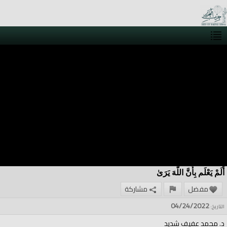
أَلَمْ يَعْلَم بِأَنَّ اللَّهَ يَرَىٰ
مفضل
مشاركة
04/24/2022
التاريخ:
د. محمد عفيف شديد