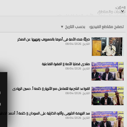
الفئات:
الولايات والمناطق
الولايات والمناطق
»
الأرض المباركة فلسطين
قنوات:
تصفح مقاطع الفيديو:
بحسب التاريخ
▼
الولايات والمناطق
العلامات:
أَلَمْ
|
يَعْلَم
|
بِأَنَّ
|
اللَّهَ
|
يَرَىٰ
خيريَّةُ هذه الأمةِ في أمرِها بالمعروفِ ونهيِها عن المنكرِ
التاريخ: 08/04/2026
منتدى قضايا الأمة || الفقرة التفاعلية
التاريخ: 08/04/2026
القواعد الشرعية للتعامل مع الأنهار || كلمة أ. حسين الهادي
و
التاريخ: 08/04/2026
ي
سد النهضة الاثيوبي وآثاره الكارثية على السودان || كلمة أ. أحمد الخطي
التاريخ: 08/04/2026