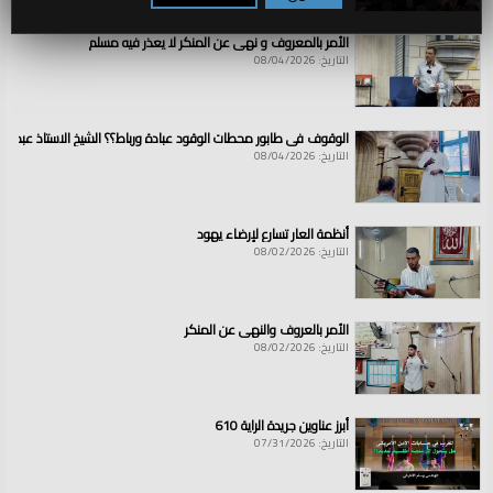
المسجد
|
بيت
|
المقدس،
|
نداءات،الشيخ،
|
المدرس،
|
المفكر،
|
السياسي
|
الشاب،
|
المقدسي،
|
عميرة،
|
الخطواني،
|
درس،
|
تفسير،
|
تعليق،
|
نداء
الأمر بالمعروف و نهي عن المنكر لا يعذر فيه مسلم
التاريخ: 08/04/2026
الوقوف في طابور محطات الوقود عبادة ورباط؟؟ الشيخ الاستاذ عبد ال
التاريخ: 08/04/2026
أنظمة العار تسارع لإرضاء يهود
التاريخ: 08/02/2026
الأمر بالعروف والنهي عن المنكر
التاريخ: 08/02/2026
أبرز عناوين جريدة الراية 610
التاريخ: 07/31/2026