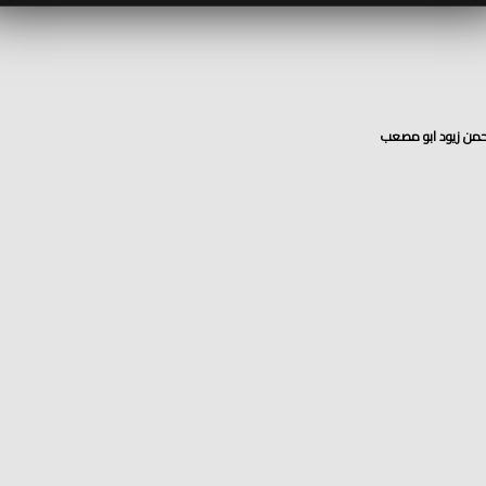
رحمن زيود ابو مصعب