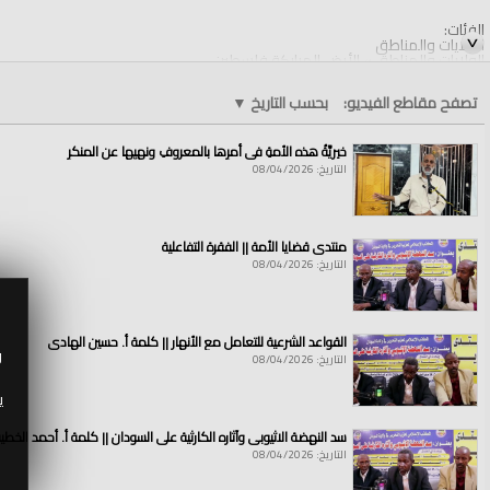
الفئات:
الولايات والمناطق
الولايات والمناطق
»
الأرض المباركة فلسطين
قنوات:
تصفح مقاطع الفيديو:
بحسب التاريخ
▼
الولايات والمناطق
العلامات:
لا
|
يزال
|
الاسلام
|
منيعا
|
ما
|
اشتد
|
السلطان
|
وشدة
|
السلطان
|
قضاء
|
ب
خيريَّةُ هذه الأمةِ في أمرِها بالمعروفِ ونهيِها عن المنكرِ
التاريخ: 08/04/2026
منتدى قضايا الأمة || الفقرة التفاعلية
التاريخ: 08/04/2026
القواعد الشرعية للتعامل مع الأنهار || كلمة أ. حسين الهادي
و
التاريخ: 08/04/2026
ي
سد النهضة الاثيوبي وآثاره الكارثية على السودان || كلمة أ. أحمد الخطي
التاريخ: 08/04/2026