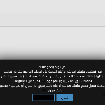
الحق
|
وأخذا
|
بالعدل
نحن نهتم بخصوصياتك
نحن نستخدم ملفات تعريف الارتباط الخاصة بنا والجهات الخارجية لأغراض تحليلية
لإظهار إعلانات مخصصة لك بناءً على تحليل عادات التصفح لديك (على سبيل المثال ،
الصفحات التي تمت زيارتها). انقر فوق
هنا
لمزيد من المعلومات
مكنك قبول جميع ملفات تعريف الارتباط بالنقر فوق الزر 'قبول' أو تكوينها / رفضها
بالنقر فوق
هنا
ب
قبول
تكوين / رفض