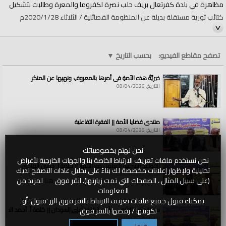
مظاهرة في بلدة كفرتعال بريف حلب نصرة لكفروما والمعرة وطالبت بتشكيل
كتائب ثورية مستقلة بديلة عن المنظومة الفصائلية / الثلاثاء 2020/1/28م
https://youtu.be/Ga887m6qYwg
تنويه: "منبر الأمة" هي قناة مختصة تنشر تسجيلات الخلافة المختارة مما يعده
تصفح مقاطع الفيديو:
بحسب التاريخ
▼
أبناء الأمة الإسلامية، وتسجيلاتها ليست صادرة عن حزب التحرير أو أية جهة رسمية
خيريَّةُ هذه الأمةِ في أمرِها بالمعروفِ ونهيِها عن المنكرِ
فيه، وإنما هي تسجيلات أبناء الأمة الإسلامية، ننشرها على صفحاتنا من باب نشر
التاريخ: 08/04/2026
ما نرى فيه الخير للإسلام والمسلمين.
الفئات:
منبر الأمة
منتدى قضايا الأمة || الفقرة التفاعلية
قنوات:
التاريخ: 08/04/2026
منبر الأمة
نحن نهتم بخصوصياتك
العلامات:
مظاهرة
|
بلدة
|
كفرتعال
|
نصرة
|
لكفروما
|
والمعرة
|
وطالبت
|
بتشكيل
|
كتائب
|
ثورية
|
مستقلة
|
بديلة
|
عن
|
المنظومةالفصائلية
نحن نستخدم ملفات تعريف الارتباط الخاصة بنا والجهات الخارجية لأغراض
القواعد الشرعية للتعامل مع الأنهار || كلمة أ. حسين الهادي
تحليلية ولإظهار إعلانات مخصصة لك بناءً على تحليل عادات التصفح لديك
التاريخ: 08/04/2026
(على سبيل المثال ، الصفحات التي تمت زيارتها). انقر فوق
هنا
لمزيد من
المعلومات
يمكنك قبول جميع ملفات تعريف الارتباط بالنقر فوق الزر 'قبول' أو
سد النهضة الاثيوبي وآثاره الكارثية على السودان || كلمة أ. أحمد الخطي
تكوينها / رفضها بالنقر فوق
هنا
التاريخ: 08/04/2026