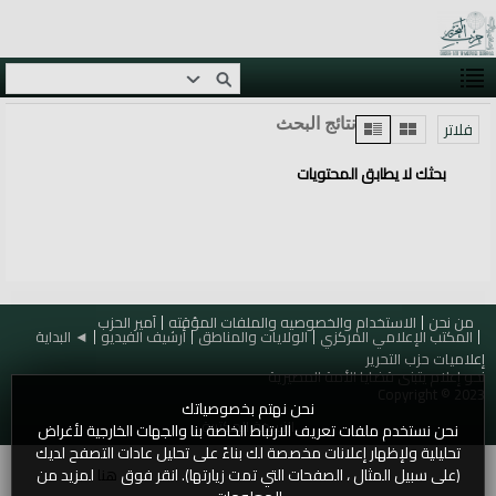
نتائج البحث
فلاتر
بحثك لا يطابق المحتويات
من نحن
الاستخدام والخصوصيه والملفات المؤقته
أمير الحزب
المكتب الإعلامي المركزي
الولايات والمناطق
أرشيف الفيديو
◄ البداية
إعلاميات حزب التحرير
نحو إعلام يتبنى قضايا الأمة المصيرية
Copyright © 2023
نحن نهتم بخصوصياتك
النسخة المكتبية
نحن نستخدم ملفات تعريف الارتباط الخاصة بنا والجهات الخارجية لأغراض
تحليلية ولإظهار إعلانات مخصصة لك بناءً على تحليل عادات التصفح لديك
(على سبيل المثال ، الصفحات التي تمت زيارتها). انقر فوق
هنا
لمزيد من