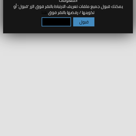
المعلومات
يمكنك قبول جميع ملفات تعريف الارتباط بالنقر فوق الزر 'قبول' أو
تكوينها / رفضها بالنقر فوق
هنا
قبول
تكوين / رفض